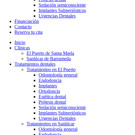
Sedación semiconsciente
Implantes Subperiósticos
Urgencias Dentales
Financiación
Contacto
Reserva tu cita
Inicio
Clínicas
El Puerto de Santa María
Sanlúcar de Barrameda
Tratamientos dentales
Tratamientos en El Puerto
Odontología general
Endodoncia
Implantes
Ortodoncia
Estética dental
Prótesis dental
Sedación semiconsciente
Implantes Subperiósticos
Urgencias Dentales
Tratamientos en Sanlúcar
Odontología general
Endodoncia