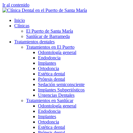
Ir al contenido
Inicio
Clínicas
El Puerto de Santa María
Sanlúcar de Barrameda
Tratamientos dentales
Tratamientos en El Puerto
Odontología general
Endodoncia
Implantes
Ortodoncia
Estética dental
Prótesis dental
Sedación semiconsciente
Implantes Subperiósticos
Urgencias Dentales
Tratamientos en Sanlúcar
Odontología general
Endodoncia
Implantes
Ortodoncia
Estética dental
Prótesis dental